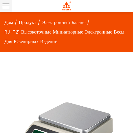
Дом
/
Продукт
/
Электронный Баланс
/
RJ-T21 Высокоточные Миниатюрные Электронные Весы
Для Ювелирных Изделий