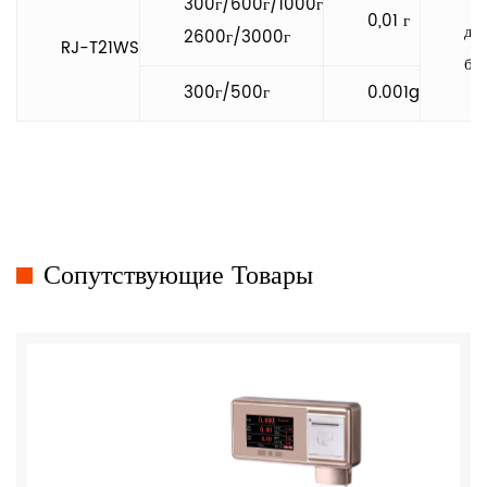
300г/600г/1000г
0,01 г
ди
2600г/3000г
RJ-T21WS
бу
300г/500г
0.001g
Сопутствующие Товары