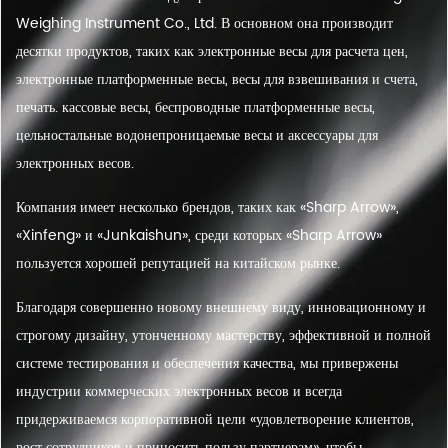
Weighing Instrument Co., Ltd. В основном она производит
десятки продуктов, таких как электронные весы для расчета цен,
электронные платформенные весы, весы для взвешивания и счета,
печать. кассовые весы, беспроводные платформенные весы,
цельностальные водонепроницаемые весы и аксессуары для
электронных весов.
Компания имеет несколько брендов, таких как «Sharp Arrow»,
«Xinfeng» и «Junkaishun», среди которых «Sharp Arrow»
пользуется хорошей репутацией на китайском рынке.
Благодаря совершенно новому внешнему виду, инновационному и
строгому дизайну, утонченному мастерству, эффективной и полной
системе тестирования и обеспечения качества, мы привержены
индустрии коммерческих электронных весов и всегда
придерживаемся корпоративной цели «удовлетворение клиентов,
рост сотрудников и приносить пользу партнерам», чтобы