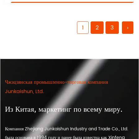
1
2
3
›
Чжэцзянская промышленно-торговая компания
Junkaishun, Ltd.
Из Китая, маркетинг по всему миру.
Компания Zhejiang Junkaishun Industry and Trade Co., Ltd.
была основана в 1994 году и ранее была известна как Xinfeng