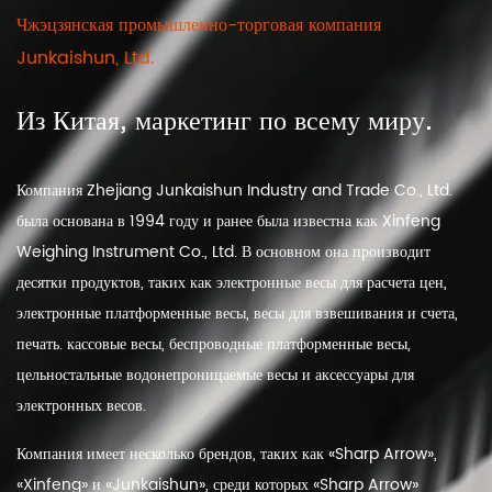
Чжэцзянская промышленно-торговая компания
Junkaishun, Ltd.
Из Китая, маркетинг по всему миру.
Компания Zhejiang Junkaishun Industry and Trade Co., Ltd.
была основана в 1994 году и ранее была известна как Xinfeng
Weighing Instrument Co., Ltd. В основном она производит
десятки продуктов, таких как электронные весы для расчета цен,
электронные платформенные весы, весы для взвешивания и счета,
печать. кассовые весы, беспроводные платформенные весы,
цельностальные водонепроницаемые весы и аксессуары для
электронных весов.
Компания имеет несколько брендов, таких как «Sharp Arrow»,
«Xinfeng» и «Junkaishun», среди которых «Sharp Arrow»