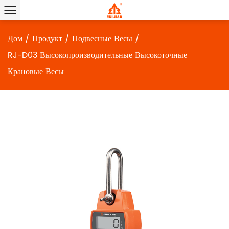
Дом
/
Продукт
/
Подвесные Весы
/
RJ-D03 Высокопроизводительные Высокоточные
Крановые Весы