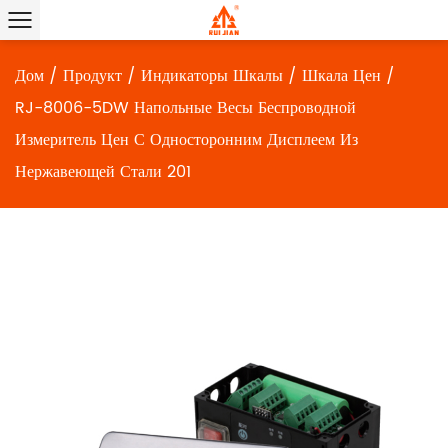
Дом
/
Продукт
/
Индикаторы Шкалы
/
Шкала Цен
/
RJ-8006-5DW Напольные Весы Беспроводной
Измеритель Цен С Односторонним Дисплеем Из
Нержавеющей Стали 201