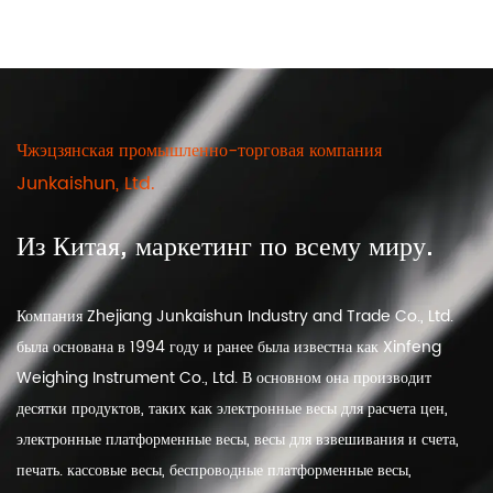
Чжэцзянская промышленно-торговая компания
Junkaishun, Ltd.
Из Китая, маркетинг по всему миру.
Компания Zhejiang Junkaishun Industry and Trade Co., Ltd.
была основана в 1994 году и ранее была известна как Xinfeng
Weighing Instrument Co., Ltd. В основном она производит
десятки продуктов, таких как электронные весы для расчета цен,
электронные платформенные весы, весы для взвешивания и счета,
печать. кассовые весы, беспроводные платформенные весы,