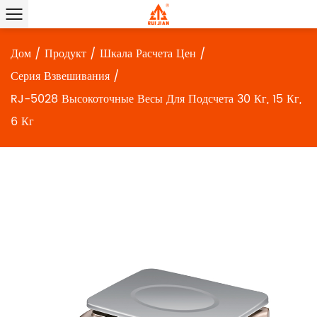
Дом
/
Продукт
/
Шкала Расчета Цен
/
Серия Взвешивания
/
RJ-5028 Высокоточные Весы Для Подсчета 30 Кг, 15 Кг,
6 Кг