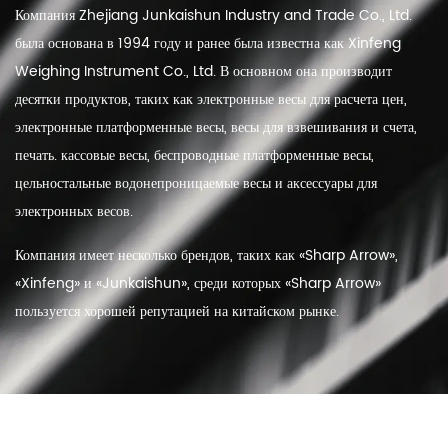
Компания Zhejiang Junkaishun Industry and Trade Co., Ltd.
была основана в 1994 году и ранее была известна как Xinfeng
Weighing Instrument Co., Ltd. В основном она производит
десятки продуктов, таких как электронные весы для расчета цен,
электронные платформенные весы, весы для взвешивания и счета,
печать. кассовые весы, беспроводные платформенные весы,
цельностальные водонепроницаемые весы и аксессуары для
электронных весов.
Компания имеет несколько брендов, таких как «Sharp Arrow»,
«Xinfeng» и «Junkaishun», среди которых «Sharp Arrow»
пользуется хорошей репутацией на китайском рынке.